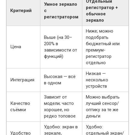
Отдельный
Умное зеркало
регистратор +
Критерий
с
обычное
регистратором
зеркало
Ниже; можно
Выше (на 30–
подобрать
200% в
бюджетный или
Цена
зависимости от
премиум-
функций)
регистратор
отдельно
Низкая —
Высокая — всё
Интеграция
несколько
в одном
устройств
Зависит от
Можно выбрать
Качество
модели; часто
лучший сенсор/
съёмки
хорошее, но
оптику за те же
редко топовое
деньги
Удобно: экран в
Удобно:
Удобство
зеркале,
отдельный экран/