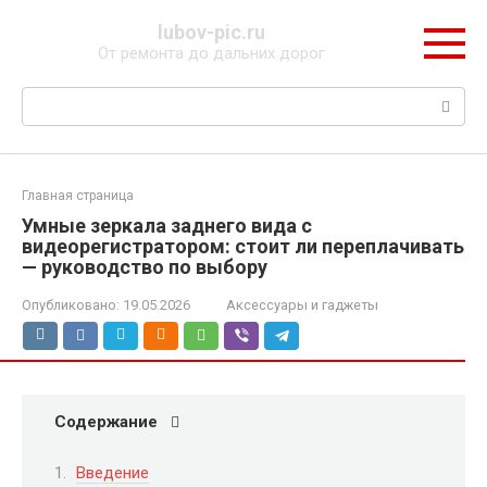
Перейти
lubov-pic.ru
к
От ремонта до дальних дорог
контенту
Поиск:
Главная страница
Умные зеркала заднего вида с
видеорегистратором: стоит ли переплачивать
— руководство по выбору
Опубликовано:
19.05.2026
Аксессуары и гаджеты
Содержание
Введение