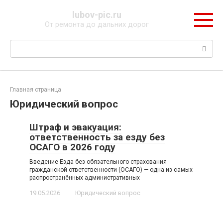
Перейти
lubov-pic.ru
к
От ремонта до дальних дорог
контенту
Поиск:
Главная страница
Юридический вопрос
Штраф и эвакуация:
ответственность за езду без
ОСАГО в 2026 году
Введение Езда без обязательного страхования
гражданской ответственности (ОСАГО) — одна из самых
распространённых административных
19.05.2026
Юридический вопрос