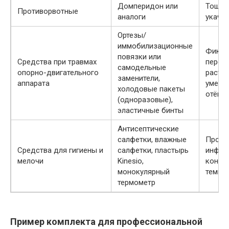
Домперидон или
Тошно
Противорвотные
аналоги
укачи
Ортезы/
иммобилизационные
Фикса
повязки или
Средства при травмах
перел
самодельные
опорно-двигательного
растя
заменители,
аппарата
умень
холодовые пакеты
отёка
(одноразовые),
эластичные бинты
Антисептические
салфетки, влажные
Профи
Средства для гигиены и
салфетки, пластырь
инфек
мелочи
Kinesio,
контр
монокулярный
темпе
термометр
Пример комплекта для профессиональной