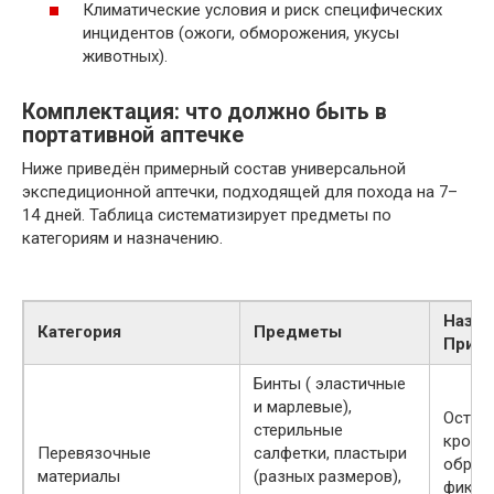
Климатические условия и риск специфических
инцидентов (ожоги, обморожения, укусы
животных).
Комплектация: что должно быть в
портативной аптечке
Ниже приведён примерный состав универсальной
экспедиционной аптечки, подходящей для похода на 7–
14 дней. Таблица систематизирует предметы по
категориям и назначению.
Назна
Категория
Предметы
Приме
Бинты ( эластичные
и марлевые),
Остан
стерильные
кровот
Перевязочные
салфетки, пластыри
обрабо
материалы
(разных размеров),
фикса