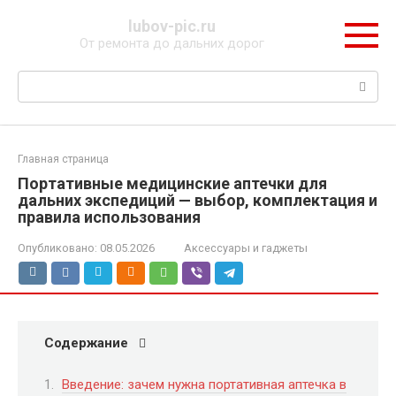
Перейти
lubov-pic.ru
к
От ремонта до дальних дорог
контенту
Поиск:
Главная страница
Портативные медицинские аптечки для
дальних экспедиций — выбор, комплектация и
правила использования
Опубликовано:
08.05.2026
Аксессуары и гаджеты
Содержание
Введение: зачем нужна портативная аптечка в