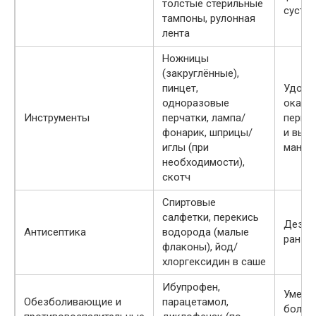
толстые стерильные
суста
тампоны, рулонная
лента
Ножницы
(закруглённые),
пинцет,
Удобс
одноразовые
оказа
Инструменты
перчатки, лампа/
перво
фонарик, шприцы/
и вып
иглы (при
манип
необходимости),
скотч
Спиртовые
салфетки, перекись
Дезин
Антисептика
водорода (малые
ран
флаконы), йод/
хлоргексидин в саше
Ибупрофен,
Умень
Обезболивающие и
парацетамол,
боли и