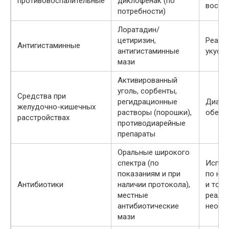
противовоспалительные
диклофенак (по
воспа
потребности)
Лоратадин/
цетиризин,
Реакц
Антигистаминные
антигистаминные
укусы,
мази
Активированный
уголь, сорбенты,
Средства при
регидрационные
Диаре
желудочно-кишечных
растворы (порошки),
обезв
расстройствах
противодиарейные
препараты
Оральные широкого
спектра (по
Испол
показаниям и при
по на
Антибиотики
наличии протокола),
и толь
местные
реаль
антибиотические
необх
мази