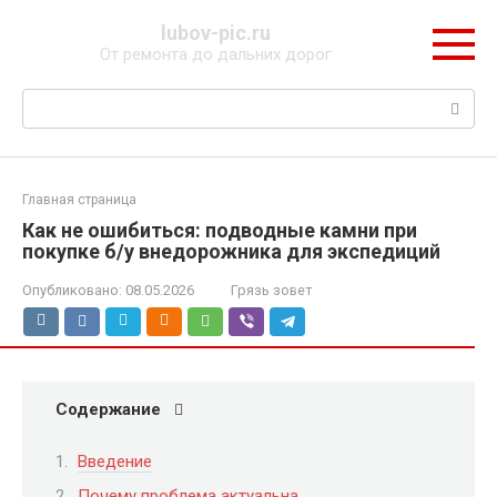
Перейти
lubov-pic.ru
к
От ремонта до дальних дорог
контенту
Поиск:
Главная страница
Как не ошибиться: подводные камни при
покупке б/у внедорожника для экспедиций
Опубликовано:
08.05.2026
Грязь зовет
Содержание
Введение
Почему проблема актуальна