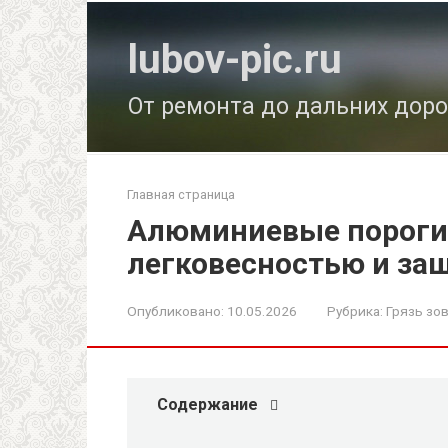
Перейти
к
lubov-pic.ru
контенту
От ремонта до дальних доро
Главная страница
Алюминиевые пороги
легковесностью и за
Опубликовано:
10.05.2026
Рубрика:
Грязь зо
Содержание