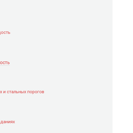
дость
ность
х и стальных порогов
зданиях