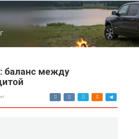
г
: баланс между
щитой
вет