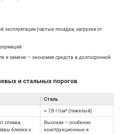
й эксплуатации (частые посадки, нагрузки от
формаций.
е и замене — экономия средств в долгосрочной
иевых и стальных порогов
Сталь
≈ 7,8 г/см³ (тяжёлый)
т сплава;
Высокая — особенно
авы близки к
конструкционные и