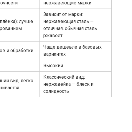
рочности
нержавеющие марки
Зависит от марки:
плёнка); лучше
нержавеющая сталь —
ированием
отличная, обычная сталь
ржавеет
Чаще дешевле в базовых
ов и обработки
вариантах
Высокий
Классический вид;
ий вид, легко
нержавейка — блеск и
шивается
солидность