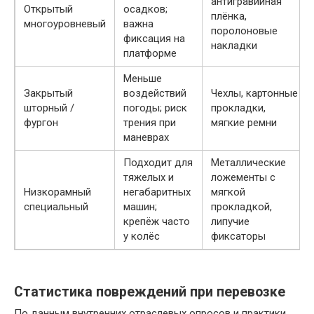
антигравийная
Открытый
осадков;
плёнка,
многоуровневый
важна
поролоновые
фиксация на
накладки
платформе
Меньше
Закрытый
воздействий
Чехлы, картонные
шторный /
погоды; риск
прокладки,
фургон
трения при
мягкие ремни
маневрах
Подходит для
Металлические
тяжелых и
ложементы с
Низкорамный
негабаритных
мягкой
специальный
машин;
прокладкой,
крепёж часто
липучие
у колёс
фиксаторы
Статистика повреждений при перевозке
По данным внутренних отраслевых опросов и практики