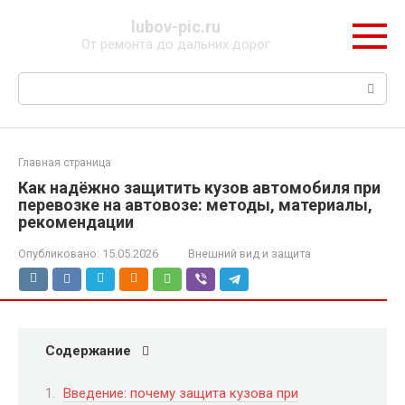
Перейти
lubov-pic.ru
к
От ремонта до дальних дорог
контенту
Поиск:
Главная страница
Как надёжно защитить кузов автомобиля при
перевозке на автовозе: методы, материалы,
рекомендации
Опубликовано:
15.05.2026
Внешний вид и защита
Содержание
Введение: почему защита кузова при