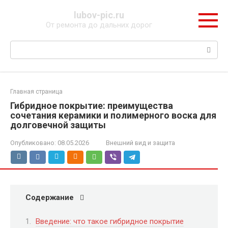
Перейти
lubov-pic.ru
к
От ремонта до дальних дорог
контенту
Поиск:
Главная страница
Гибридное покрытие: преимущества
сочетания керамики и полимерного воска для
долговечной защиты
Опубликовано:
08.05.2026
Внешний вид и защита
Содержание
Введение: что такое гибридное покрытие