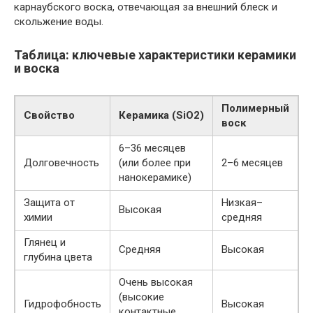
карнаубского воска, отвечающая за внешний блеск и
скольжение воды.
Таблица: ключевые характеристики керамики
и воска
Полимерный
Свойство
Керамика (SiO2)
воск
6–36 месяцев
Долговечность
(или более при
2–6 месяцев
нанокерамике)
Защита от
Низкая–
Высокая
химии
средняя
Глянец и
Средняя
Высокая
глубина цвета
Очень высокая
(высокие
Гидрофобность
Высокая
контактные