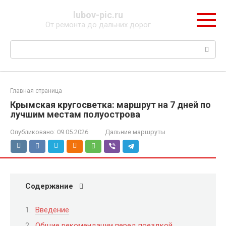
Перейти
lubov-pic.ru
к
От ремонта до дальних дорог
контенту
Поиск:
Главная страница
Крымская кругосветка: маршрут на 7 дней по
лучшим местам полуострова
Опубликовано:
09.05.2026
Дальние маршруты
Содержание
Введение
Общие рекомендации перед поездкой