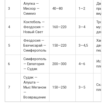
Алупка —
Дворе
3
Мисхор —
40—80
1—2
прим
Симеиз
виды
Коктебель —
Тропы
4
Феодосия —
160—220
3—4
музеи
Новый Свет
дегус
Феодосия —
Ханск
5
Бахчисарай —
150—220
3—4,5
дворе
Симферополь
пеще
Симферополь
Истор
6
— Евпатория
200—300
4—6
пляж
— Судак
Судак —
Алушта —
Скалы
7
Мыс Меганом
150—250
3—5
пляж
—
Возвращение