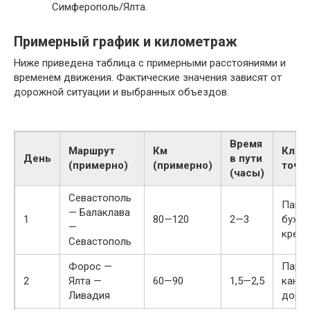
Симферополь/Ялта.
Примерный график и километраж
Ниже приведена таблица с примерными расстояниями и
временем движения. Фактические значения зависят от
дорожной ситуации и выбранных объездов.
Время
Маршрут
Км
Ключ
День
в пути
(примерно)
(примерно)
точк
(часы)
Севастополь
Панор
— Балаклава
1
80—120
2—3
бухта,
—
крепо
Севастополь
Форос —
Парки
2
Ялта —
60—90
1,5—2,5
канат
Ливадия
доро