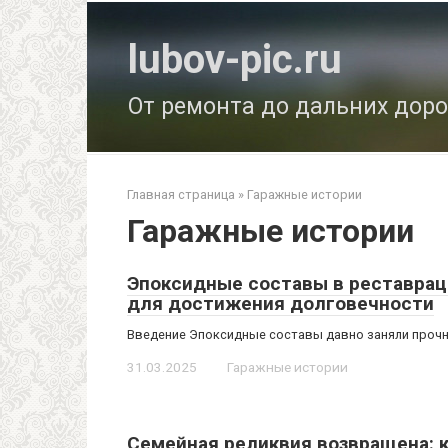
Перейти
к
lubov-pic.ru
контенту
От ремонта до дальних доро
Главная страница
»
Гаражные истории
Гаражные истории
Эпоксидные составы в реставрац
для достижения долговечности
Введение Эпоксидные составы давно заняли прочн
31.03.2025
Гаражные истории
Семейная реликвия возвращена: 